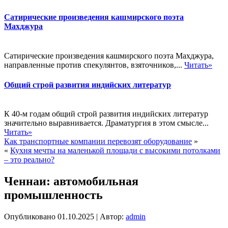
Сатирические произведения кашмирского поэта
Махджура
Сатирические произведения кашмирского поэта Махджура,
направленные против спекулянтов, взяточников,...
Читать»
Общий строй развития индийских литератур
К 40-м годам общий строй развития индийских литератур
значительно выравнивается. Драматургия в этом смысле...
Читать»
Как транспортные компании перевозят оборудование
»
«
Кухня мечты на маленькой площади с высокими потолками
– это реально?
Ченнаи: автомобильная
промышленность
Опубликовано
01.10.2025
|
Автор:
admin