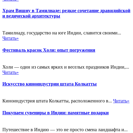
Храм Вишну в Тамилнаде: редкое сочетание дравидийской
и ведической архитектуры
Тамилнаду, государство на юге Индии, славится своими...
Читать»
Фестиваль красок Холи: опыт погружения
Холи — один из самых ярких и веселых праздников Индии,...
Читать»
Искусство киноиндустрии штата Колкатты
Киноиндустрия штата Колкатты, расположенного в...
Читать»
Покупаем сувениры в Индии: памятные подарки
Путешествие в Индию — это не просто смена ландшафта и...