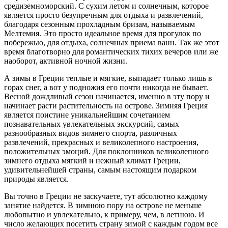
средиземноморский. С сухим летом и солнечным, которое
является просто безупречным для отдыха и развлечений,
благодаря сезонным прохладным бризам, называемым
Мелтемия. Это просто идеальное время для прогулок по
побережью, для отдыха, солнечных приема ванн. Так же этот
время благотворно для романтических тихих вечеров или же
наоборот, активной ночной жизни.
А зимы в Греции теплые и мягкие, выпадает только лишь в
горах снег, а вот у подножия его почти никогда не бывает.
Весной дождливый сезон начинается, именно в эту пору и
начинает расти растительность на острове. Зимняя Греция
является поистине уникальнейшим сочетанием
познавательных увлекательных экскурсий, самых
разнообразных видов зимнего спорта, различных
развлечений, прекрасных и великолепного настроения,
положительных эмоций. Для поклонников великолепного
зимнего отдыха мягкий и нежный климат Греции,
удивительнейшей страны, самым настоящим подарком
природы является.
Вы точно в Греции не заскучаете, тут абсолютно каждому
занятие найдется. В зимнюю пору на острове не меньше
любопытно и увлекательно, к примеру, чем, в летнюю. И
число желающих посетить страну зимой с каждым годом все