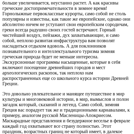
больше увеличивается, неустанно растет. А как красивы
греческие достопримечательности в зимнее время!
Горнолыжные первоклассные курорты, само собой не столь
популярны и известны, как такие же европейские, однако они
абсолютно ничем не уступают свои европейским сородичам,
греки всегда радушно своих гостей встречают. Горный
чистейший воздух, пейзажи, дух захватывающие, и само
собой, неплохо развитая инфраструктура вам позволят
насладиться отдыхом вдоволь. А для поклонников
познавательного и интеллектуального туризма зимняя
греческая природа будет не меньше интересна.
Экскурсионные программы насыщенные, которые в себя
включают посещение древнейших городов и мест
археологических раскопок, так неплохо нам
распространенных еще со школьного курса истории Древней
Греции.
Это довольно увлекательное и манящее путешествие в мир
культуры и многовековой истории, в мир, вымыслов и полон
загадок который, сказаний и легенд. Само собой, зимняя
Греция вас порадует так же и традиционными карнавалами, к
примеру, аналогом русской Масленицы-Апокриесом.
Маскарадные представления и безудержное веселье в феврале
каждый год охватывают все страну полностью. Этот
праздник, возрастных границ не который имеет, в далекое