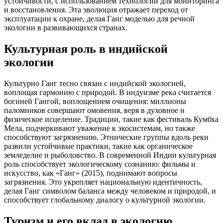
устойчивости, с использованием технологий для мониторинга
и восстановления. Эта эволюция отражает переход от
эксплуатации к охране, делая Ганг моделью для речной
экологии в развивающихся странах.
Культурная роль в индийской
экологии
Культурно Ганг тесно связан с индийской экологией,
воплощая гармонию с природой. В индуизме река считается
богиней Гангой, воплощением очищения: миллионы
паломников совершают омовения, веря в духовное и
физическое исцеление. Традиции, такие как фестиваль Кумбха
Мела, подчеркивают уважение к экосистемам, но также
способствуют загрязнению. Этнические группы вдоль реки
развили устойчивые практики, такие как органическое
земледелие и рыболовство. В современной Индии культурная
роль способствует экологическому сознанию: фильмы и
искусство, как «Ганг» (2015), поднимают вопросы
загрязнения. Это укрепляет национальную идентичность,
делая Ганг символом баланса между человеком и природой, и
способствует глобальному диалогу о культурной экологии.
Туризм и его вклад в экологию