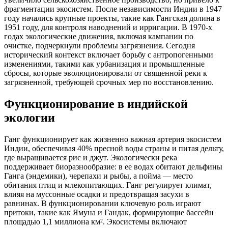
фрагментации экосистем. После независимости Индии в 1947
году начались крупные проекты, такие как Гангская долина в
1951 году, для контроля наводнений и ирригации. В 1970-х
годах экологические движения, включая кампании по
очистке, подчеркнули проблемы загрязнения. Сегодня
исторический контекст включает борьбу с антропогенными
изменениями, такими как урбанизация и промышленные
сбросы, которые эволюционировали от священной реки к
загрязненной, требующей срочных мер по восстановлению.
Функционирование в индийской
экологии
Ганг функционирует как жизненно важная артерия экосистем
Индии, обеспечивая 40% пресной воды страны и питая дельту,
где выращивается рис и джут. Экологически река
поддерживает биоразнообразие: в ее водах обитают дельфины
Ганга (эндемики), черепахи и рыбы, а пойма — место
обитания птиц и млекопитающих. Ганг регулирует климат,
влияя на муссонные осадки и предотвращая засухи в
равнинах. В функционировании ключевую роль играют
притоки, такие как Ямуна и Гандак, формирующие бассейн
площадью 1,1 миллиона км². Экосистемы включают