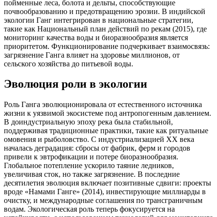
пойменные леса, болота и дельты, способствующие
почвообразованию и предотвращению эрозии. В индийской
экологии Ганг интегрирован в национальные стратегии,
такие как Национальный план действий по рекам (2015), где
мониторинг качества воды и биоразнообразия является
приоритетом. Функционирование подчеркивает взаимосвязь:
загрязнение Ганга влияет на здоровье миллионов, от
сельского хозяйства до питьевой воды.
Эволюция роли в экологии
Роль Ганга эволюционировала от естественного источника
жизни к уязвимой экосистеме под антропогенным давлением.
В доиндустриальную эпоху река была стабильной,
поддерживая традиционные практики, такие как ритуальные
омовения и рыболовство. С индустриализацией XX века
началась деградация: сбросы от фабрик, ферм и городов
привели к эвтрофикации и потере биоразнообразия.
Глобальное потепление ускорило таяние ледников,
увеличивая сток, но также загрязнение. В последние
десятилетия эволюция включает позитивные сдвиги: проекты
вроде «Намами Ганге» (2014), инвестирующие миллиарды в
очистку, и международные соглашения по трансграничным
водам. Экологическая роль теперь фокусируется на