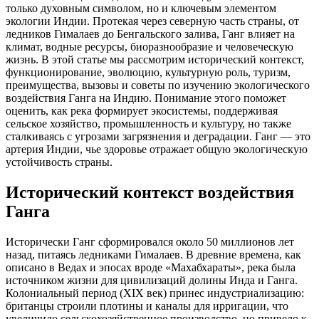
только духовным символом, но и ключевым элементом
экологии Индии. Протекая через северную часть страны, от
ледников Гималаев до Бенгальского залива, Ганг влияет на
климат, водные ресурсы, биоразнообразие и человеческую
жизнь. В этой статье мы рассмотрим исторический контекст,
функционирование, эволюцию, культурную роль, туризм,
преимущества, вызовы и советы по изучению экологического
воздействия Ганга на Индию. Понимание этого поможет
оценить, как река формирует экосистемы, поддерживая
сельское хозяйство, промышленность и культуру, но также
сталкиваясь с угрозами загрязнения и деградации. Ганг — это
артерия Индии, чье здоровье отражает общую экологическую
устойчивость страны.
Исторический контекст воздействия
Ганга
Исторически Ганг сформировался около 50 миллионов лет
назад, питаясь ледниками Гималаев. В древние времена, как
описано в Ведах и эпосах вроде «Махабхараты», река была
источником жизни для цивилизаций долины Инда и Ганга.
Колониальный период (XIX век) принес индустриализацию:
британцы строили плотины и каналы для ирригации, что
увеличило сельскохозяйственное производство, но привело к