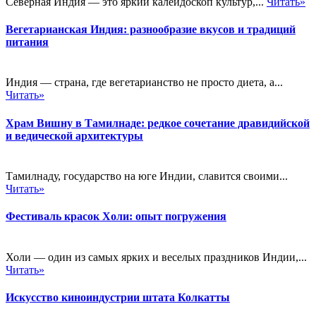
Северная Индия — это яркий калейдоскоп культур,...
Читать»
Вегетарианская Индия: разнообразие вкусов и традиций
питания
Индия — страна, где вегетарианство не просто диета, а...
Читать»
Храм Вишну в Тамилнаде: редкое сочетание дравидийской
и ведической архитектуры
Тамилнаду, государство на юге Индии, славится своими...
Читать»
Фестиваль красок Холи: опыт погружения
Холи — один из самых ярких и веселых праздников Индии,...
Читать»
Искусство киноиндустрии штата Колкатты