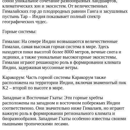
собой уникальное сочетание разнообразных ландшафтов,
климатических зон и экосистем. От величественных
Гималайских гор до плодородных равнин Ганга и засушливых
пустынь Тар – Индия показывает полный спектр
географических чудес.
Горные системы:
Гималаи: На севере Индии возвышаются величественные
Гималаи, самая высокая горная система в мире. Здесь
находятся пики высотой более 8000 метров, вечные снега и
ледники, а также уникальные высокогорные экосистемы.
Гималаи играют решающую роль в формировании климата
Индии, задерживая муссонные ветры.
Каракорум: Часть горной системы Каракорум также
расположена на территории Индии, включая знаменитый пик
K2 – второй по высоте в мире.
Западные и Восточные Гхаты: Эти горные хребты
расположены на западном и восточном побережьях Индии
соответственно. Они значительно ниже Гималаев, но играют
важную роль в формировании регионального климата и
биоразнообразия. Западные Гхаты особенно известны своими
пышными тропическими лесами.