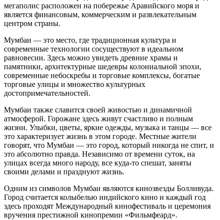
мегаполис расположен на побережье Аравийского моря и
является финансовым, коммерческим и развлекательным
центром страны.
Мумбаи — это место, где традиционная культура и
современные технологии сосуществуют в идеальном
равновесии. Здесь можно увидеть древние храмы и
памятники, архитектурные шедевры колониальной эпохи,
современные небоскребы и торговые комплексы, богатые
торговые улицы и множество культурных
достопримечательностей.
Мумбаи также славится своей живостью и динамичной
атмосферой. Горожане здесь живут счастливо и полным
жизни. Улыбки, цветы, яркие одежды, музыка и танцы — все
это характеризует жизнь в этом городе. Местные жители
говорят, что Мумбаи — это город, который никогда не спит, и
это абсолютно правда. Независимо от времени суток, на
улицах всегда много народу, все куда-то спешат, заняты
своими делами и празднуют жизнь.
Одним из символов Мумбаи являются кинозвезды Болливуда.
Город считается колыбелью индийского кино и каждый год
здесь проходят Международный кинофестиваль и церемония
вручения престижной кинопремии «Фильмфеард».