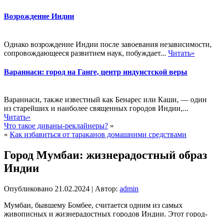
Возрождение Индии
Однако возрождение Индии после завоевания независимости,
сопровождающееся развитием наук, побуждает...
Читать»
Вараннаси: город на Ганге, центр индуистской веры
Вараннаси, также известный как Бенарес или Каши, — один
из старейших и наиболее священных городов Индии,...
Читать»
Что такое диваны-реклайнеры?
»
«
Как избавиться от тараканов домашними средствами
Город Мумбаи: жизнерадостный образ
Индии
Опубликовано
21.02.2024
|
Автор:
admin
Мумбаи, бывшему Бомбее, считается одним из самых
живописных и жизнерадостных городов Индии. Этот город-