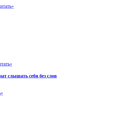
итать»
итать»
ат слышать себя без слов
ь»