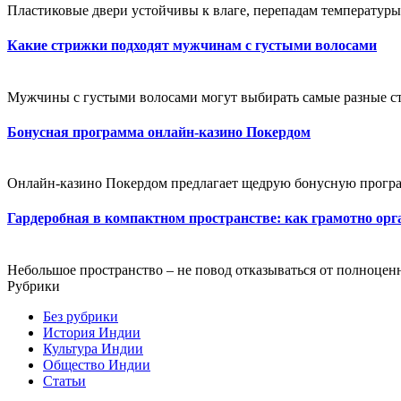
Пластиковые двери устойчивы к влаге, перепадам температуры 
Какие стрижки подходят мужчинам с густыми волосами
Мужчины с густыми волосами могут выбирать самые разные стр
Бонусная программа онлайн-казино Покердом
Онлайн-казино Покердом предлагает щедрую бонусную программ
Гардеробная в компактном пространстве: как грамотно орг
Небольшое пространство – не повод отказываться от полноцен
Рубрики
Без рубрики
История Индии
Культура Индии
Общество Индии
Статьи