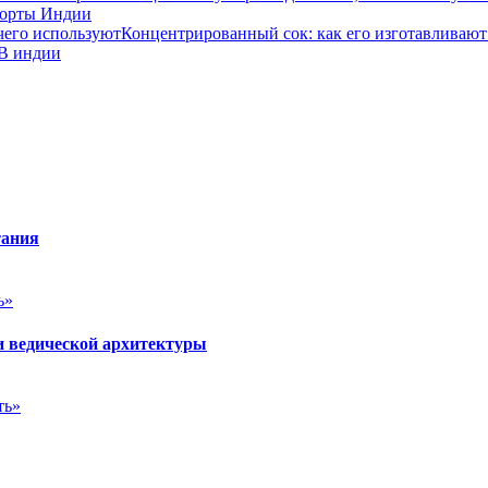
рорты Индии
Концентрированный сок: как его изготавливают
 В индии
тания
ь»
и ведической архитектуры
ть»