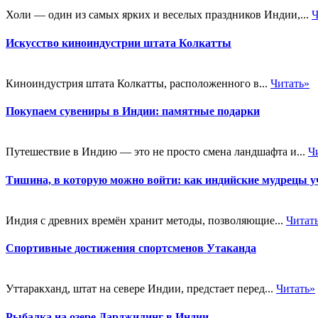
Холи — один из самых ярких и веселых праздников Индии,...
Ч
Искусство киноиндустрии штата Колкатты
Киноиндустрия штата Колкатты, расположенного в...
Читать»
Покупаем сувениры в Индии: памятные подарки
Путешествие в Индию — это не просто смена ландшафта и...
Ч
Тишина, в которую можно войти: как индийские мудрецы уч
Индия с древних времён хранит методы, позволяющие...
Читат
Спортивные достижения спортсменов Утаканда
Уттаракханд, штат на севере Индии, предстает перед...
Читать»
Рыбалка на озере Дарджилинг в Индии