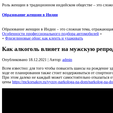
Роль женщин в традиционном индийском обществе – это сложна
Образование женщин в Индии
Образование женщин в Индии – это сложная тема, отражающая 
Особенности профессионального подбора автомобилей
»
«
Флизелиновые обои: как клеить и ухаживать
Как алкоголь влияет на мужскую репр
Опубликовано
18.12.2021
|
Автор:
admin
Всем известно: для того чтобы повысить шансы на рождение здо
ходе ее планирования также стоит воздерживаться от спиртног
При этом далеко не каждый может самостоятельно отказаться о
цены
https://mckorsakov.ru/vyzov-narkologa-na-dom/narkolog-na-d