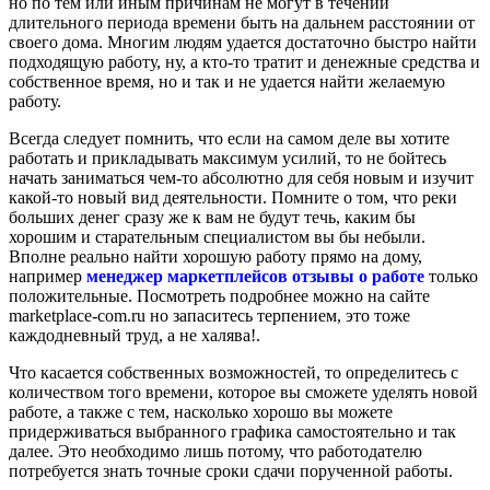
но по тем или иным причинам не могут в течении
длительного периода времени быть на дальнем расстоянии от
своего дома. Многим людям удается достаточно быстро найти
подходящую работу, ну, а кто-то тратит и денежные средства и
собственное время, но и так и не удается найти желаемую
работу.
Всегда следует помнить, что если на самом деле вы хотите
работать и прикладывать максимум усилий, то не бойтесь
начать заниматься чем-то абсолютно для себя новым и изучит
какой-то новый вид деятельности. Помните о том, что реки
больших денег сразу же к вам не будут течь, каким бы
хорошим и старательным специалистом вы бы небыли.
Вполне реально найти хорошую работу прямо на дому,
например
менеджер маркетплейсов отзывы о работе
только
положительные. Посмотреть подробнее можно на сайте
marketplace-com.ru но запаситесь терпением, это тоже
каждодневный труд, а не халява!.
Что касается собственных возможностей, то определитесь с
количеством того времени, которое вы сможете уделять новой
работе, а также с тем, насколько хорошо вы можете
придерживаться выбранного графика самостоятельно и так
далее. Это необходимо лишь потому, что работодателю
потребуется знать точные сроки сдачи порученной работы.