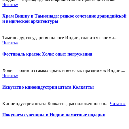
Читать»
Храм Вишну в Тамилнаде: редкое сочетание дравидийской
и ведической архитектуры
Тамилнаду, государство на юге Индии, славится своими...
Читать»
Фестиваль красок Холи: опыт погружения
Холи — один из самых ярких и веселых праздников Индии,...
Читать»
Искусство киноиндустрии штата Колкатты
Киноиндустрия штата Колкатты, расположенного в...
Читать»
Покупаем сувениры в Индии: памятные подарки