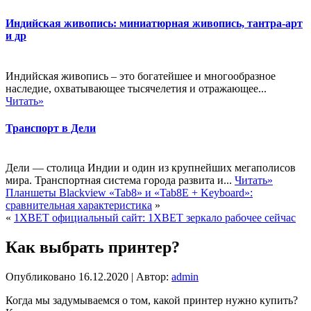
Индийская живопись: миниатюрная живопись, тантра-арт
и др
Индийская живопись – это богатейшее и многообразное
наследие, охватывающее тысячелетия и отражающее...
Читать»
Транспорт в Дели
Дели — столица Индии и один из крупнейших мегаполисов
мира. Транспортная система города развита и...
Читать»
Планшеты Blackview «Tab8» и «Tab8E + Keyboard»:
сравнительная характеристика
»
«
1XBET официальный сайт: 1XBET зеркало рабочее сейчас
Как выбрать принтер?
Опубликовано
16.12.2020
|
Автор:
admin
Когда мы задумываемся о том, какой принтер нужно купить?