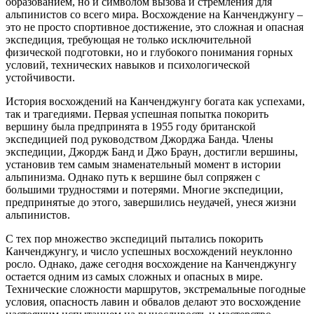
образованием, но и символом вызова и стремления для
альпинистов со всего мира. Восхождение на Канченджунгу –
это не просто спортивное достижение, это сложная и опасная
экспедиция, требующая не только исключительной
физической подготовки, но и глубокого понимания горных
условий, технических навыков и психологической
устойчивости.
История восхождений на Канченджунгу богата как успехами,
так и трагедиями. Первая успешная попытка покорить
вершину была предпринята в 1955 году британской
экспедицией под руководством Джорджа Банда. Члены
экспедиции, Джордж Банд и Джо Браун, достигли вершины,
установив тем самым знаменательный момент в истории
альпинизма. Однако путь к вершине был сопряжен с
большими трудностями и потерями. Многие экспедиции,
предпринятые до этого, завершились неудачей, унеся жизни
альпинистов.
С тех пор множество экспедиций пытались покорить
Канченджунгу, и число успешных восхождений неуклонно
росло. Однако, даже сегодня восхождение на Канченджунгу
остается одним из самых сложных и опасных в мире.
Технические сложности маршрутов, экстремальные погодные
условия, опасность лавин и обвалов делают это восхождение