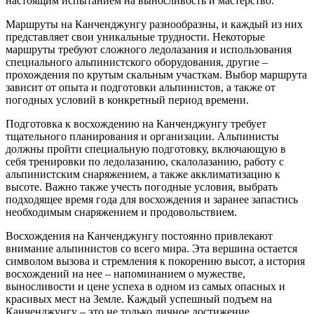
настоящим испытанием на выносливость и мастерство.
Маршруты на Канченджунгу разнообразны, и каждый из них
представляет свои уникальные трудности. Некоторые
маршруты требуют сложного ледолазания и использования
специального альпинистского оборудования, другие –
прохождения по крутым скальным участкам. Выбор маршрута
зависит от опыта и подготовки альпинистов, а также от
погодных условий в конкретный период времени.
Подготовка к восхождению на Канченджунгу требует
тщательного планирования и организации. Альпинисты
должны пройти специальную подготовку, включающую в
себя тренировки по ледолазанию, скалолазанию, работу с
альпинистским снаряжением, а также акклиматизацию к
высоте. Важно также учесть погодные условия, выбрать
подходящее время года для восхождения и заранее запастись
необходимым снаряжением и продовольствием.
Восхождения на Канченджунгу постоянно привлекают
внимание альпинистов со всего мира. Эта вершина остается
символом вызова и стремления к покорению высот, а история
восхождений на нее – напоминанием о мужестве,
выносливости и цене успеха в одном из самых опасных и
красивых мест на Земле. Каждый успешный подъем на
Канченджунгу – это не только личное достижение