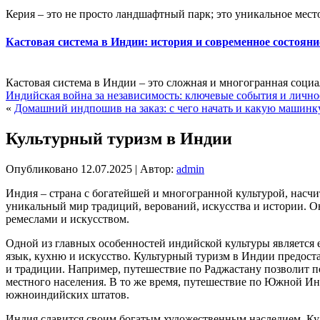
Керия – это не просто ландшафтный парк; это уникальное место
Кастовая система в Индии: история и современное состояни
Кастовая система в Индии – это сложная и многогранная социа
Индийская война за независимость: ключевые события и лично
«
Домашний индпошив на заказ: с чего начать и какую машинк
Культурный туризм в Индии
Опубликовано
12.07.2025
|
Автор:
admin
Индия – страна с богатейшей и многогранной культурой, насч
уникальный мир традиций, верований, искусства и истории. О
ремеслами и искусством.
Одной из главных особенностей индийской культуры является 
язык, кухню и искусство. Культурный туризм в Индии предост
и традиции. Например, путешествие по Раджастану позволит п
местного населения. В то же время, путешествие по Южной Ин
южноиндийских штатов.
Индия славится своим богатым художественным наследием. Кул