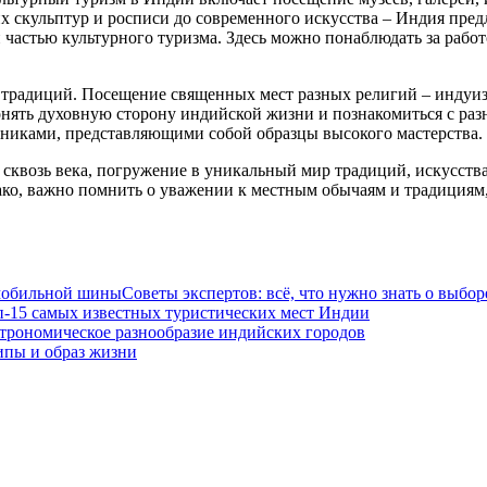
их скульптур и росписи до современного искусства – Индия пре
частью культурного туризма. Здесь можно понаблюдать за работ
 традиций. Посещение священных мест разных религий – индуизм
понять духовную сторону индийской жизни и познакомиться с р
никами, представляющими собой образцы высокого мастерства.
сквозь века, погружение в уникальный мир традиций, искусств
ко, важно помнить о уважении к местным обычаям и традициям, 
Советы экспертов: всё, что нужно знать о выб
п-15 самых известных туристических мест Индии
трономическое разнообразие индийских городов
пы и образ жизни