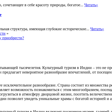
, сочетающее в себе красоту природы, богатое...
Читать»
е
льная структура, имеющая глубокие исторические...
Читать»
сти
»
у приобрести?
итывающей тысячелетия. Культурный туризм в Индии – это не пр
н предлагает невероятное разнообразие впечатлений, от посеще
ее исключительное разнообразие. Страна состоит из множества 
авляет возможность познакомиться с этим многообразием, посещ
огрузиться в атмосферу дворцовой жизни, посетить величествен
дии позволит увидеть уникальные храмы с богатой историей и а
ьтурный туризм в Индии включает посещение музеев, галерей, 