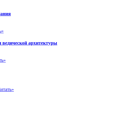
тания
ь»
и ведической архитектуры
ть»
итать»