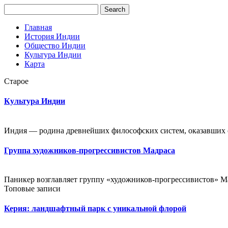
Главная
История Индии
Общество Индии
Культура Индии
Карта
Старое
Культура Индии
Индия — родина древнейших философских систем, оказавших о
Группа художников-прогрессивистов Мадраса
Паникер возглавляет группу «художников-прогрессивистов» Мад
Топовые записи
Керия: ландшафтный парк с уникальной флорой