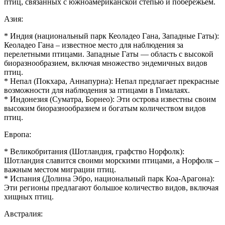
птиц, связанных с южноамериканской степью и побережьем.
Азия:
* Индия (национальный парк Кеоладео Гана, Западные Гаты):
Кеоладео Гана – известное место для наблюдения за
перелетными птицами. Западные Гаты — область с высокой
биоразнообразием, включая множество эндемичных видов
птиц.
* Непал (Покхара, Аннапурна): Непал предлагает прекрасные
возможности для наблюдения за птицами в Гималаях.
* Индонезия (Суматра, Борнео): Эти острова известны своим
высоким биоразнообразием и богатым количеством видов
птиц.
Европа:
* Великобритания (Шотландия, графство Норфолк):
Шотландия славится своими морскими птицами, а Норфолк –
важным местом миграции птиц.
* Испания (Долина Эбро, национальный парк Коа-Арагона):
Эти регионы предлагают большое количество видов, включая
хищных птиц.
Австралия: