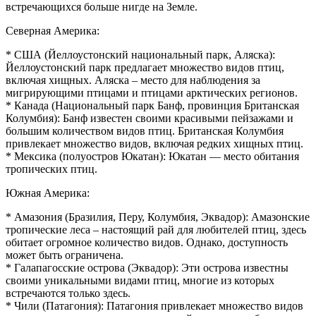
встречающихся больше нигде на Земле.
Северная Америка:
* США (Йеллоустонский национальный парк, Аляска):
Йеллоустонский парк предлагает множество видов птиц,
включая хищных. Аляска – место для наблюдения за
мигрирующими птицами и птицами арктических регионов.
* Канада (Национальный парк Банф, провинция Британская
Колумбия): Банф известен своими красивыми пейзажами и
большим количеством видов птиц. Британская Колумбия
привлекает множество видов, включая редких хищных птиц.
* Мексика (полуостров Юкатан): Юкатан — место обитания
тропических птиц.
Южная Америка:
* Амазония (Бразилия, Перу, Колумбия, Эквадор): Амазонские
тропические леса – настоящий рай для любителей птиц, здесь
обитает огромное количество видов. Однако, доступность
может быть ограничена.
* Галапагосские острова (Эквадор): Эти острова известны
своими уникальными видами птиц, многие из которых
встречаются только здесь.
* Чили (Патагония): Патагония привлекает множество видов