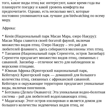
того, какие виды птиц вас интересуют, какое время года вы
планируете поездку и какой уровень комфорта вы
предпочитаете. Однако, есть несколько мест, которые
постоянно упоминаются как лучшие для birdwatching по всему
миру.
Африка:
* Кенія (Национальный парк Масаи Мара, озеро Накуру):
Масаи Мара славится своей богатой фауной, включая
множество видов птиц. Озеро Накуру – это рай для
любителей фламинго, здесь собираются миллионы этих птиц.
* Танзания (Национальный парк Серенгети, остров Занзибар):
Серенгети предлагает множество видов птиц, связанных с
саванной. Занзибар – отличное место для наблюдения за
морскими птицами.
* Южная Африка (Крюгерский национальный парк,
Кейптаун): Крюгерский парк — домашний для большого
количества птиц, связанных с африканской саванной.
Кейптаун и окружающие территории предлагают уникальные
виды, включая пингвинов.
* Ботсвана (Дельта Окаванго): Эта уникальная водно-болотная
система – рай для любителей водоплавающих птиц.
* Мадагаскар: Этот остров изолирован и является домом для
большого количества эндемичных видов птиц, не