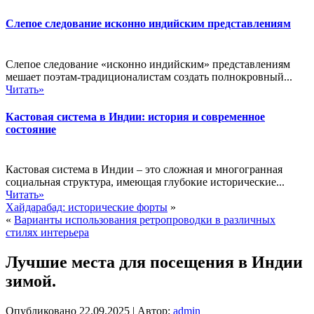
Слепое следование исконно индийским представлениям
Слепое следование «исконно индийским» представлениям
мешает поэтам-традиционалистам создать полнокровный...
Читать»
Кастовая система в Индии: история и современное
состояние
Кастовая система в Индии – это сложная и многогранная
социальная структура, имеющая глубокие исторические...
Читать»
Хайдарабад: исторические форты
»
«
Варианты использования ретропроводки в различных
стилях интерьера
Лучшие места для посещения в Индии
зимой.
Опубликовано
22.09.2025
|
Автор:
admin