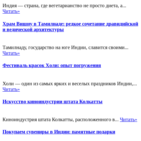
Индия — страна, где вегетарианство не просто диета, а...
Читать»
Храм Вишну в Тамилнаде: редкое сочетание дравидийской
и ведической архитектуры
Тамилнаду, государство на юге Индии, славится своими...
Читать»
Фестиваль красок Холи: опыт погружения
Холи — один из самых ярких и веселых праздников Индии,...
Читать»
Искусство киноиндустрии штата Колкатты
Киноиндустрия штата Колкатты, расположенного в...
Читать»
Покупаем сувениры в Индии: памятные подарки