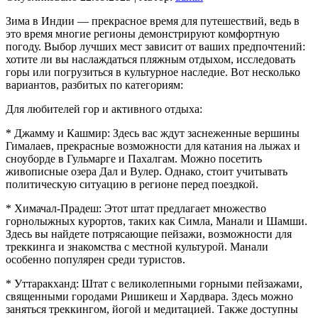
Зима в Индии — прекрасное время для путешествий, ведь в
это время многие регионы демонстрируют комфортную
погоду. Выбор лучших мест зависит от ваших предпочтений:
хотите ли вы наслаждаться пляжным отдыхом, исследовать
горы или погрузиться в культурное наследие. Вот несколько
вариантов, разбитых по категориям:
Для любителей гор и активного отдыха:
* Джамму и Кашмир: Здесь вас ждут заснеженные вершины
Гималаев, прекрасные возможности для катания на лыжах и
сноуборде в Гульмарге и Пахалгам. Можно посетить
живописные озера Дал и Вулер. Однако, стоит учитывать
политическую ситуацию в регионе перед поездкой.
* Химачал-Прадеш: Этот штат предлагает множество
горнолыжных курортов, таких как Симла, Манали и Шамши.
Здесь вы найдете потрясающие пейзажи, возможности для
треккинга и знакомства с местной культурой. Манали
особенно популярен среди туристов.
* Уттаракханд: Штат с великолепными горными пейзажами,
священными городами Ришикеш и Хардвара. Здесь можно
заняться треккингом, йогой и медитацией. Также доступны