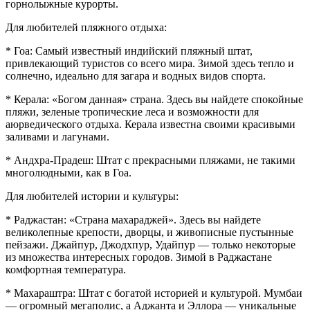
горнолыжные курорты.
Для любителей пляжного отдыха:
* Гоа: Самый известный индийский пляжный штат,
привлекающий туристов со всего мира. Зимой здесь тепло и
солнечно, идеально для загара и водных видов спорта.
* Керала: «Богом данная» страна. Здесь вы найдете спокойные
пляжи, зеленые тропические леса и возможности для
аюрведического отдыха. Керала известна своими красивыми
заливами и лагунами.
* Андхра-Прадеш: Штат с прекрасными пляжами, не такими
многолюдными, как в Гоа.
Для любителей истории и культуры:
* Раджастан: «Страна махараджей». Здесь вы найдете
великолепные крепости, дворцы, и живописные пустынные
пейзажи. Джайпур, Джодхпур, Удайпур — только некоторые
из множества интересных городов. Зимой в Раджастане
комфортная температура.
* Махараштра: Штат с богатой историей и культурой. Мумбаи
— огромный мегаполис, а Аджанта и Эллора — уникальные