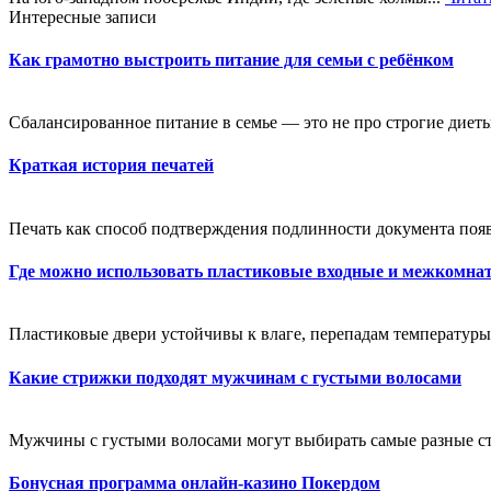
Интересные записи
Как грамотно выстроить питание для семьи с ребёнком
Сбалансированное питание в семье — это не про строгие диеты
Краткая история печатей
Печать как способ подтверждения подлинности документа появи
Где можно использовать пластиковые входные и межкомна
Пластиковые двери устойчивы к влаге, перепадам температуры 
Какие стрижки подходят мужчинам с густыми волосами
Мужчины с густыми волосами могут выбирать самые разные стр
Бонусная программа онлайн-казино Покердом