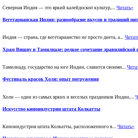
Северная Индия — это яркий калейдоскоп культур,...
Читать»
Вегетарианская Индия: разнообразие вкусов и традиций пи
Индия — страна, где вегетарианство не просто диета, а...
Читат
Храм Вишну в Тамилнаде: редкое сочетание дравидийской 
Тамилнаду, государство на юге Индии, славится своими...
Чита
Фестиваль красок Холи: опыт погружения
Холи — один из самых ярких и веселых праздников Индии,...
Ч
Искусство киноиндустрии штата Колкатты
Киноиндустрия штата Колкатты, расположенного в...
Читать»