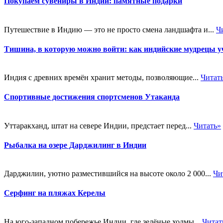
Покупаем сувениры в Индии: памятные подарки
Путешествие в Индию — это не просто смена ландшафта и...
Ч
Тишина, в которую можно войти: как индийские мудрецы уч
Индия с древних времён хранит методы, позволяющие...
Читат
Спортивные достижения спортсменов Утаканда
Уттаракханд, штат на севере Индии, предстает перед...
Читать»
Рыбалка на озере Дарджилинг в Индии
Дарджилин, уютно разместившийся на высоте около 2 000...
Чи
Серфинг на пляжах Керелы
На юго-западном побережье Индии, где зелёные холмы...
Читат