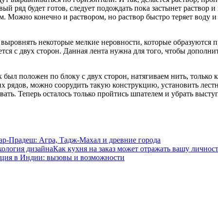
рвый ряд будет готов, следует подождать пока застынет раствор 
. Можно конечно и раствором, но раствор быстро теряет воду и 
и выровнять некоторые мелкие неровности, которые образуются п
ся с двух сторон. Данная лента нужна для того, чтобы дополни
 был положен по блоку с двух сторон, натягиваем нить, только к
х рядов, можно соорудить такую конструкцию, установить лестн
вать. Теперь осталось только пройтись шпателем и убрать выст
ар-Прадеш: Агра, Тадж-Махал и древние города
Как кухня на заказ может отражать вашу личност
ция в Индии: вызовы и возможности