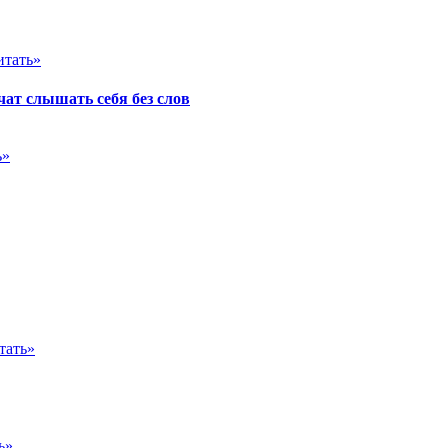
итать»
ат слышать себя без слов
ь»
тать»
ь»