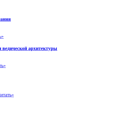
тания
ь»
и ведической архитектуры
ть»
итать»