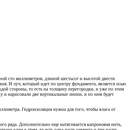
иной сто миллиметров, длиной шестьсот и высотой двести
овня. И луч, который идет по центру фундамента, является осью
аждой стороны, то есть на толщину перегородки, и уже по этим
ку и нарисовали две вертикальные линии, и по ним будет
ллиметра. Гидроизоляция нужна для того, чтобы влага от
ого ряда. Дополнительно еще натягивается капроновая нить,
рции один к трем, то есть одна часть цемента и три части