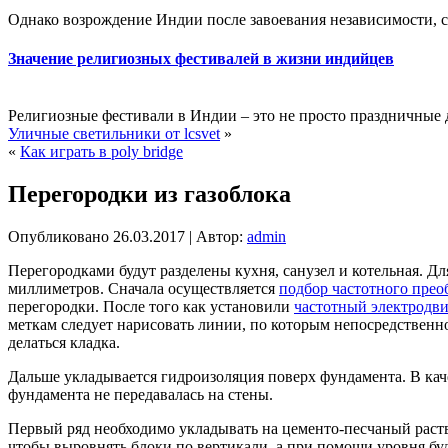
Однако возрождение Индии после завоевания независимости, с
Значение религиозных фестивалей в жизни индийцев
Религиозные фестивали в Индии – это не просто праздничные д
Уличные светильники от lcsvet
»
«
Как играть в poly bridge
Перегородки из газоблока
Опубликовано
26.03.2017
|
Автор:
admin
Перегородками будут разделены кухня, санузел и котельная. Д
миллиметров. Сначала осуществляется
подбор частотного прео
перегородки. После того как установили
частотный электродв
меткам следует нарисовать линии, по которым непосредственно
делаться кладка.
Дальше укладывается гидроизоляция поверх фундамента. В каче
фундамента не передавалась на стены.
Первый ряд необходимо укладывать на цементо-песчаный раство
чтобы выровнять блоки по вертикали, а при помощи уровня буду