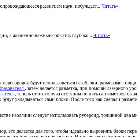
опровождающееся развитием наук, побуждает...
Читать»
ни, а жизненно важные события, глубоко...
Читать»
ля перегородок будут использоваться газоблоки, размерами толщ
бразователя
, затем делается разметка, при помощи лазерного ур
игатель
, теперь от этого луча отступим по пять сантиметров с к
 будут укладываться сами блоки. После того как сделали размет
стве изоляции следует использовать рубероид, толщиной два ми
р, это делается для того, чтобы идеально выровнять блоки перв
т выравниваться по горизонтали. И так, делается раствор, пропо