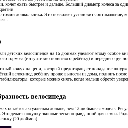
, хочет ехать быстрее и дальше. Больший диаметр колеса за оди
крытий.
анатомии дошкольника. Это позволяет установить оптимальное, ко
еса.
а
ли детских велосипедов на 16 дюймах уделяют этому особое вн
ого тормоза (интуитивно понятного ребёнку) и переднего ручног
итный кожух на цепи, который предотвращает попадание шнурк
гкий велосипед ребёнку проще вынести из дома, поднять после п
-стабилизаторы, которые можно снять, когда малыш обретёт уве
бразность велосипеда
ймах остаётся актуальным дольше, чем 12-дюймовая модель. Регу
ов. Это делает покупку экономически оправданной для семьи. Ро
еньку (20 дюймов).