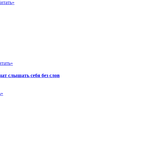
итать»
итать»
ат слышать себя без слов
ь»