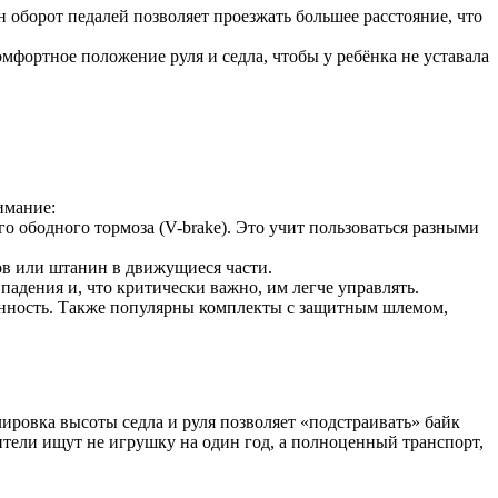
н оборот педалей позволяет проезжать большее расстояние, что
мфортное положение руля и седла, чтобы у ребёнка не уставала
имание:
о ободного тормоза (V-brake). Это учит пользоваться разными
ов или штанин в движущиеся части.
адения и, что критически важно, им легче управлять.
ренность. Также популярны комплекты с защитным шлемом,
лировка высоты седла и руля позволяет «подстраивать» байк
дители ищут не игрушку на один год, а полноценный транспорт,