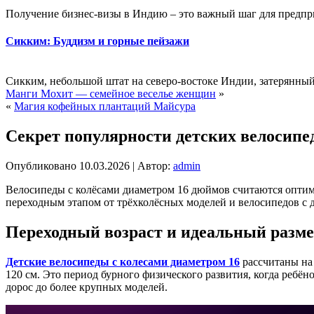
Получение бизнес-визы в Индию – это важный шаг для предпри
Сикким: Буддизм и горные пейзажи
Сикким, небольшой штат на северо-востоке Индии, затерянный 
Манги Мохит — семейное веселье женщин
»
«
Магия кофейных плантаций Майсура
Секрет популярности детских велосипе
Опубликовано
10.03.2026
|
Автор:
admin
Велосипеды с колёсами диаметром 16 дюймов считаются оптима
переходным этапом от трёхколёсных моделей и велосипедов с
Переходный возраст и идеальный разме
Детские велосипеды с колесами диаметром 16
рассчитаны на 
120 см. Это период бурного физического развития, когда ребё
дорос до более крупных моделей.