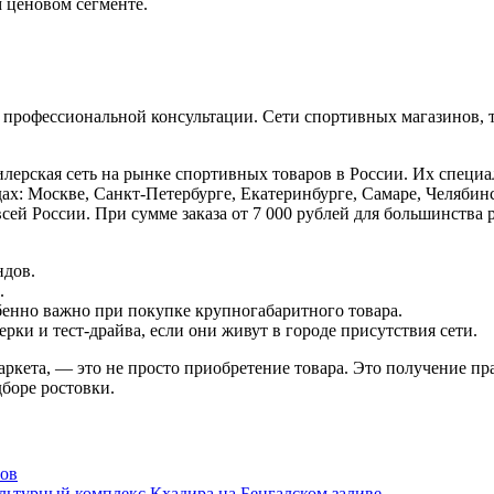
м ценовом сегменте.
 профессиональной консультации. Сети спортивных магазинов, 
рская сеть на рынке спортивных товаров в России. Их специал
х: Москве, Санкт-Петербурге, Екатеринбурге, Самаре, Челябин
ей России. При сумме заказа от 7 000 рублей для большинства р
ндов.
.
обенно важно при покупке крупногабаритного товара.
ки и тест-драйва, если они живут в городе присутствия сети.
ркета, — это не просто приобретение товара. Это получение пр
боре ростовки.
мов
льтурный комплекс Кхадира на Бенгалском заливе