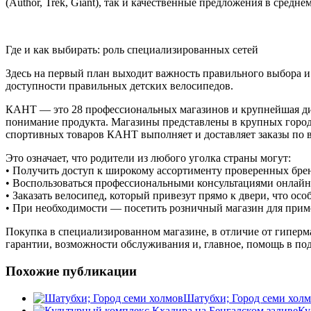
(Author, Trek, Giant), так и качественные предложения в средне
Где и как выбирать: роль специализированных сетей
Здесь на первый план выходит важность правильного выбора и
доступности правильных детских велосипедов.
КАНТ — это 28 профессиональных магазинов и крупнейшая диле
понимание продукта. Магазины представлены в крупных города
спортивных товаров КАНТ выполняет и доставляет заказы по вс
Это означает, что родители из любого уголка страны могут:
• Получить доступ к широкому ассортименту проверенных бре
• Воспользоваться профессиональными консультациями онлайн
• Заказать велосипед, который привезут прямо к двери, что ос
• При необходимости — посетить розничный магазин для пример
Покупка в специализированном магазине, в отличие от гиперма
гарантии, возможности обслуживания и, главное, помощь в под
Похожие публикации
Шатубхи; Город семи хол
Ку