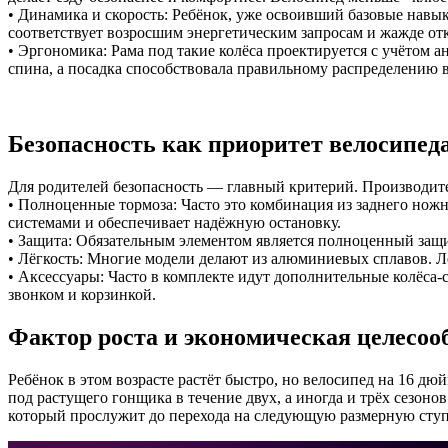
• Динамика и скорость: Ребёнок, уже освоивший базовые навыки
соответствует возросшим энергетическим запросам и жажде от
• Эргономика: Рама под такие колёса проектируется с учётом 
спина, а посадка способствовала правильному распределению в
Безопасность как приоритет велосипед
Для родителей безопасность — главный критерий. Производите
• Полноценные тормоза: Часто это комбинация из заднего ножн
системами и обеспечивает надёжную остановку.
• Защита: Обязательным элементом является полноценный защ
• Лёгкость: Многие модели делают из алюминиевых сплавов. Лё
• Аксессуары: Часто в комплекте идут дополнительные колёса
звонком и корзинкой.
Фактор роста и экономическая целесоо
Ребёнок в этом возрасте растёт быстро, но велосипед на 16 дю
под растущего гонщика в течение двух, а иногда и трёх сезон
который прослужит до перехода на следующую размерную ступ