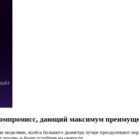
 компромисс, дающий максимум преимущ
и моделями, колёса большего диаметра лучше преодолевают неро
т носом» и более устойчив на скорости.