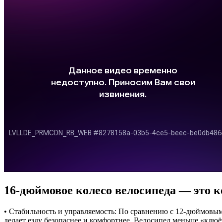
16-дюймовое колесо велосипеда — это
• Стабильность и управляемость: По сравнению с 12-дюймовым
делает езду безопаснее и комфортнее. Велосипед меньше «клюё