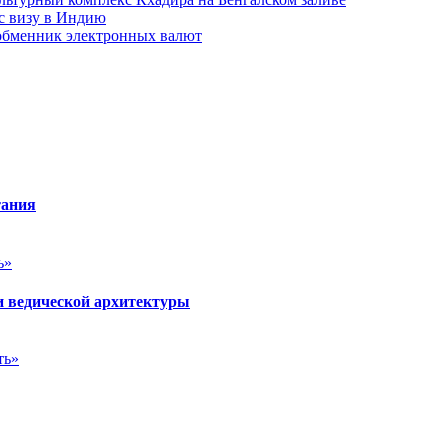
с визу в Индию
 обменник электронных валют
тания
ь»
и ведической архитектуры
ть»