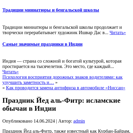
Традиции миниатюры и бенгальской школы
Традиции миниатюры и бенгальской школы продолжает и
творчески перерабатывает художиик Ишвар Дас в...
Читать»
Самые значимые праздники в Индии
Индия — страна со сложной и богатой культурой, которая
простирается на тысячелетия. Это место, где каждый...
Читать»
Психология восприятия дорожных знаков водителями: как
улучшить заметность и…
»
«
Как проводится замена антифриза в автомобиле «Ниссан»
Праздник Йед аль-Фитр: исламские
обычаи в Индии
Опубликовано
14.06.2024
|
Автор:
admin
Праздник Йед аль-Фитр, также известный как Курбан-Байрам,