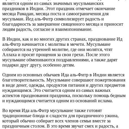
является одним из самых значимых мусульманских
праздников в Индии. Этот праздник отмечает окончание
месяца Рамадан, месяца поста и самоограничения для
мусульман. Йед аль-Фитр символизирует радость и
благодарность за завершение священного месяца и приносит
людям радость, согласие и взаимопонимание.
В Индии, как и во многих других странах, празднование Ид
аль-Фитр начинается с молитвы в мечети. Мусульмане
собираются на утренней молитве, где они молятся, чтят
Аллаха и просят прощения за свои грехи. После этого
мусульмане обмениваются поздравлениями, а также дарят
подарки друг другу, особенно детям.
Одним из основных обычаев Ида аль-Фитр в Индии является
благотворительность. Мусульмане совершают пожертвования
в виде денег, одежды, продуктов питания и других предметов
нуждающимся. Это считается одним из самых важных
аспектов празднования праздника, поскольку помощь бедным
и нуждающимся считается одним из оснований ислама.
Во время Ида аль-Фитр мусульмане также готовят
традиционные блюда и сладости для праздничного ужина,
который обычно собирает всех членов семьи вместе за
праздничным столом. В это время звучат смех и радость, а