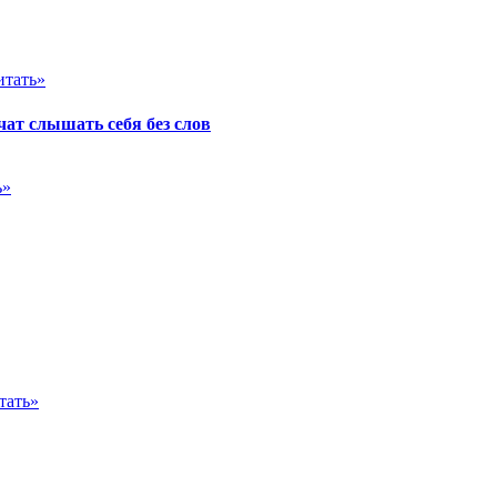
итать»
ат слышать себя без слов
ь»
тать»