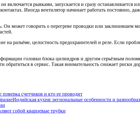
н включается рывками, запускается и сразу останавливается ил
нтактах. Иногда вентилятор начинает работать постоянно, даже
ть. Он может говорить о перегреве проводки или заклинившем м
астей.
е на разъёме, целостность предохранителей и реле. Если пробле
еформации головки блока цилиндров и другим серьёзным полом
и обратиться в сервис. Такая внимательность снижает риски до
е поверка счетчиков и кто ее проводит
Индийская кухня: региональные особенности и разнообра
дии
вляют собой кварцевые трубки