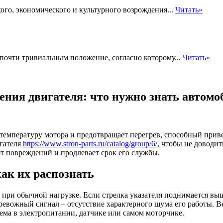
ого, экономического и культурного возрождения...
Читать»
очти тривиальным положение, согласно которому...
Читать»
ния двигателя: что нужно знать автом
емпературу мотора и предотвращает перегрев, способный прив
игателя
https://www.stron-parts.ru/catalog/group/6/
, чтобы не доводи
от повреждений и продлевает срок его службы.
ак их распознать
 при обычной нагрузке. Если стрелка указателя поднимается в
 тревожный сигнал – отсутствие характерного шума его работы.
ема в электропитании, датчике или самом моторчике.