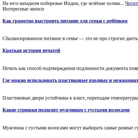
На юго-западном побережье Индии, где зелёные холмы...
Читат
Интересные записи
Как грамотно выстроить питание для семьи с ребёнком
Сбалансированное питание в семье — это не про строгие диеты
Краткая история печатей
Печать как способ подтверждения подлинности документа появи
Где можно использовать пластиковые входные и межкомна
Пластиковые двери устойчивы к влаге, перепадам температуры 
Какие стрижки подходят мужчинам с густыми волосами
Мужчины с густыми волосами могут выбирать самые разные стр