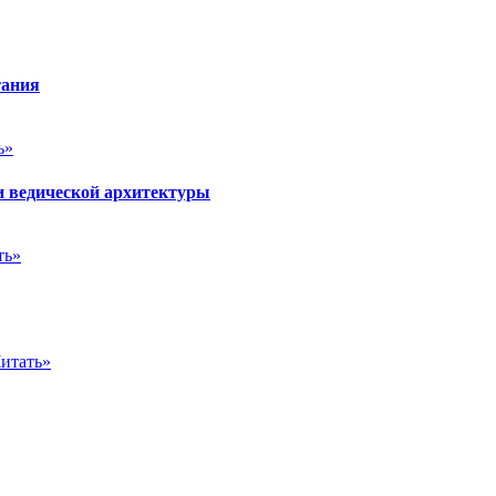
тания
ь»
и ведической архитектуры
ть»
итать»