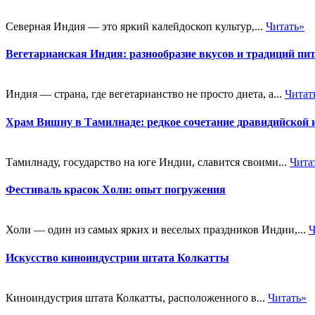
Северная Индия — это яркий калейдоскоп культур,...
Читать»
Вегетарианская Индия: разнообразие вкусов и традиций пи
Индия — страна, где вегетарианство не просто диета, а...
Читат
Храм Вишну в Тамилнаде: редкое сочетание дравидийской 
Тамилнаду, государство на юге Индии, славится своими...
Чита
Фестиваль красок Холи: опыт погружения
Холи — один из самых ярких и веселых праздников Индии,...
Ч
Искусство киноиндустрии штата Колкатты
Киноиндустрия штата Колкатты, расположенного в...
Читать»