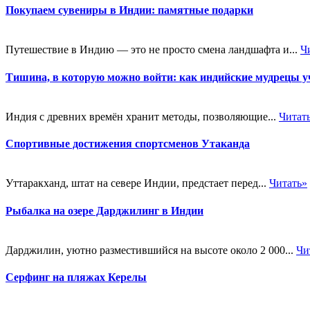
Покупаем сувениры в Индии: памятные подарки
Путешествие в Индию — это не просто смена ландшафта и...
Ч
Тишина, в которую можно войти: как индийские мудрецы уч
Индия с древних времён хранит методы, позволяющие...
Читат
Спортивные достижения спортсменов Утаканда
Уттаракханд, штат на севере Индии, предстает перед...
Читать»
Рыбалка на озере Дарджилинг в Индии
Дарджилин, уютно разместившийся на высоте около 2 000...
Чи
Серфинг на пляжах Керелы