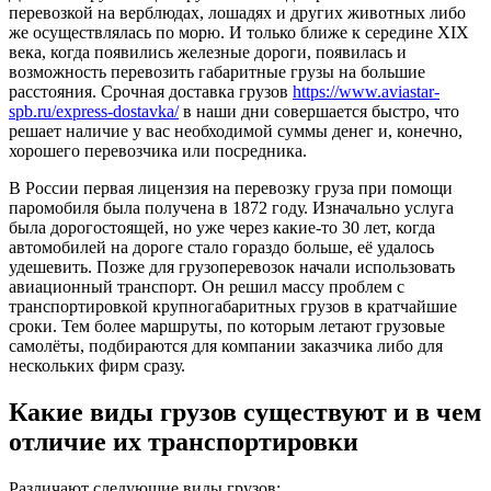
перевозкой на верблюдах, лошадях и других животных либо
же осуществлялась по морю. И только ближе к середине XIX
века, когда появились железные дороги, появилась и
возможность перевозить габаритные грузы на большие
расстояния.
Срочная доставка грузов
https://www.aviastar-
spb.ru/express-dostavka/
в наши дни совершается быстро, что
решает наличие у вас необходимой суммы денег и, конечно,
хорошего перевозчика или посредника.
В России первая лицензия на перевозку груза при помощи
паромобиля была получена в 1872 году. Изначально услуга
была дорогостоящей, но уже через какие-то 30 лет, когда
автомобилей на дороге стало гораздо больше, её удалось
удешевить. Позже для грузоперевозок начали использовать
авиационный транспорт. Он решил массу проблем с
транспортировкой крупногабаритных грузов в кратчайшие
сроки. Тем более маршруты, по которым летают грузовые
самолёты, подбираются для компании заказчика либо для
нескольких фирм сразу.
Какие виды грузов существуют и в чем
отличие их транспортировки
Различают следующие виды грузов: