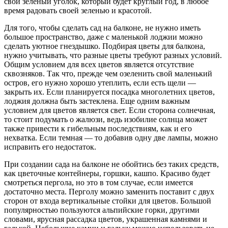
свой зеленый уголок, который будет круглый год, в любое
время радовать своей зеленью и красотой.
Для того, чтобы сделать сад на балконе, не нужно иметь
большое пространство, даже с маленькой лоджии можно
сделать уютное гнездышко. Подбирая цветы для балкона,
нужно учитывать, что разные цветы требуют разных условий.
Общим условием для всех цветов является отсутствие
сквозняков. Так что, прежде чем озеленить свой маленький
остров, его нужно хорошо утеплить, если есть щели —
закрыть их. Если планируется посадка многолетних цветов,
лоджия должна быть застеклена. Еще одним важным
условием для цветов является свет. Если сторона солнечная,
то стоит подумать о жалюзи, ведь изобилие солнца может
также привести к гибельным последствиям, как и его
нехватка. Если темная — то добавив одну две лампы, можно
исправить его недостаток.
При создании сада на балконе не обойтись без таких средств,
как цветочные контейнеры, горшки, кашпо. Красиво будет
смотреться пергола, но это в том случае, если имеется
достаточно места. Перголу можно заменить поставит с двух
сторон от входа вертикальные стойки для цветов. Большой
популярностью пользуются альпийские горки, другими
словами, ярусная рассадка цветов, украшенная камнями и