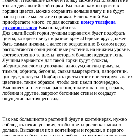
галькой. Небольшие камни и гальку можно использовать не
только для альпийской горки. Выложив камни просто в
горшки цветов, можно сохранить дольше влагу и не будут
расти разные маленькие сорняки. Если камней Вы
приобретаете много, то для доставки
номер телефона
грузового такси
Вам понадобится.
Для альпийской горки лучшим вариантом будет подобрать
цветы, которые цветут в разное время.Первый ярус должен
быть самым низким, а далее по возрастанию.В самом верху
располагаются солнцелюбивые растения, на нижнем уровне,
соответственно те цветы, которым больше подходит тень.
Лучшим вариантом для такой горки будут флоксы,
иберис,камнеломки,гвоздика, алиссум,очитки,примулы,
тимьян, обриета, бегония, сальвия,маргаритки, папоротник,
циперус, кактусы. Подбирать цветы стоит ориентируясь на их
цветение, таким образом, чтобы они цвели поочередно.
Вьющиеся и плетистые растения, такие как плющ, герань,
лобелия и другие, закроют бетонные стены и создадут
ощущение настоящего сада.
Так как большинство растений будут в контейнерах, нужно
соблюдать некие условия, чтобы цветы росли как можно
дольше. Высаживая их в контейнеры и горшки, в первого
слоя должна быть галька или щебень, затем торф или песок,