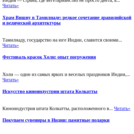
Индия — страна, где вегетарианство не просто диета, а...
Читать»
Храм Вишну в Тамилнаде: редкое сочетание дравидийской
и ведической архитектуры
Тамилнаду, государство на юге Индии, славится своими...
Читать»
Фестиваль красок Холи: опыт погружения
Холи — один из самых ярких и веселых праздников Индии,...
Читать»
Искусство киноиндустрии штата Колкатты
Киноиндустрия штата Колкатты, расположенного в...
Читать»
Покупаем сувениры в Индии: памятные подарки