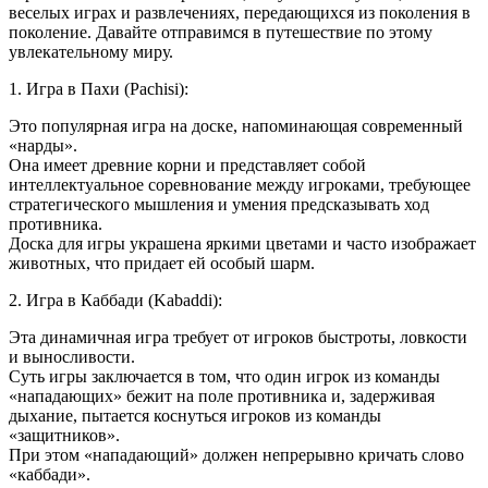
веселых играх и развлечениях, передающихся из поколения в
поколение. Давайте отправимся в путешествие по этому
увлекательному миру.
1. Игра в Пахи (Pachisi):
Это популярная игра на доске, напоминающая современный
«нарды».
Она имеет древние корни и представляет собой
интеллектуальное соревнование между игроками, требующее
стратегического мышления и умения предсказывать ход
противника.
Доска для игры украшена яркими цветами и часто изображает
животных, что придает ей особый шарм.
2. Игра в Каббади (Kabaddi):
Эта динамичная игра требует от игроков быстроты, ловкости
и выносливости.
Суть игры заключается в том, что один игрок из команды
«нападающих» бежит на поле противника и, задерживая
дыхание, пытается коснуться игроков из команды
«защитников».
При этом «нападающий» должен непрерывно кричать слово
«каббади».