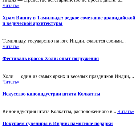
Читать»
Храм Вишну в Тамилнаде: редкое сочетание дравидийской
и ведической архитектуры
Тамилнаду, государство на юге Индии, славится своими...
Читать»
Фестиваль красок Холи: опыт погружения
Холи — один из самых ярких и веселых праздников Индии,...
Читать»
Искусство киноиндустрии штата Колкатты
Киноиндустрия штата Колкатты, расположенного в...
Читать»
Покупаем сувениры в Индии: памятные подарки