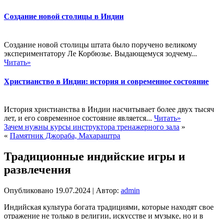
Создание новой столицы в Индии
Создание новой столицы штата было поручено великому
экспериментатору Ле Корбюзье. Выдающемуся зодчему...
Читать»
Христианство в Индии: история и современное состояние
История христианства в Индии насчитывает более двух тысяч
лет, и его современное состояние является...
Читать»
Зачем нужны курсы инструктора тренажерного зала
»
«
Памятник Джораба, Махараштра
Традиционные индийские игры и
развлечения
Опубликовано
19.07.2024
|
Автор:
admin
Индийская культура богата традициями, которые находят свое
отражение не только в религии, искусстве и музыке, но и в