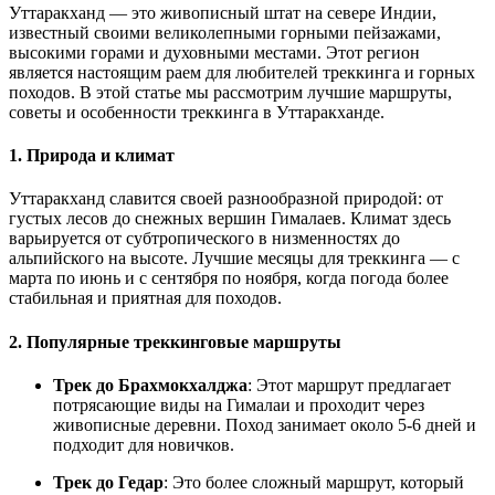
Уттаракханд — это живописный штат на севере Индии,
известный своими великолепными горными пейзажами,
высокими горами и духовными местами. Этот регион
является настоящим раем для любителей треккинга и горных
походов. В этой статье мы рассмотрим лучшие маршруты,
советы и особенности треккинга в Уттаракханде.
1. Природа и климат
Уттаракханд славится своей разнообразной природой: от
густых лесов до снежных вершин Гималаев. Климат здесь
варьируется от субтропического в низменностях до
альпийского на высоте. Лучшие месяцы для треккинга — с
марта по июнь и с сентября по ноября, когда погода более
стабильная и приятная для походов.
2. Популярные треккинговые маршруты
Трек до Брахмокхалджа
: Этот маршрут предлагает
потрясающие виды на Гималаи и проходит через
живописные деревни. Поход занимает около 5-6 дней и
подходит для новичков.
Трек до Гедар
: Это более сложный маршрут, который