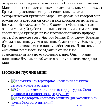
окружающих предметах и явлениях. «Природа ее,— пишет
Малкани,— постигается в трех последовательных стадиях: а)
Брахман представляется трансцендентальной или
метафизической причиной мира. Это форма, из которой мир
рождается, в которой он стоит и под которой он исчезает…
Брахман в форме… атрибута
Бытия
— субстанциальная
основа мира..; б) субстанциальная основа мира имеет свою
собственную природу, прямо противоположную природе
мира. Это прежде всего
Чистое бытие
Или
Сат».
Брахман
обладает высшим умом и высшим блаженством. Наконец, в)
Брахман проявляется и в нашем собственном Я, поэтому
«конечная реальность не отдалена от нас и не
трансцендентальна по отношению к нам. Она — наше
подлинное Я». Таково объективно-идеалистическое кредо
Малкани.
Похожие публикации
Калькутта:
литературное наследие
Сочи
целиком и полностью город туризм