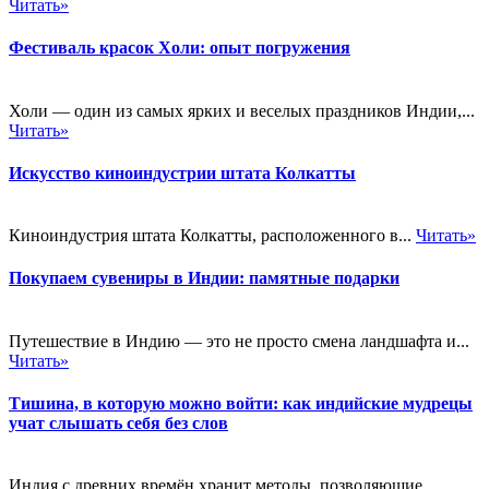
Читать»
Фестиваль красок Холи: опыт погружения
Холи — один из самых ярких и веселых праздников Индии,...
Читать»
Искусство киноиндустрии штата Колкатты
Киноиндустрия штата Колкатты, расположенного в...
Читать»
Покупаем сувениры в Индии: памятные подарки
Путешествие в Индию — это не просто смена ландшафта и...
Читать»
Тишина, в которую можно войти: как индийские мудрецы
учат слышать себя без слов
Индия с древних времён хранит методы, позволяющие...