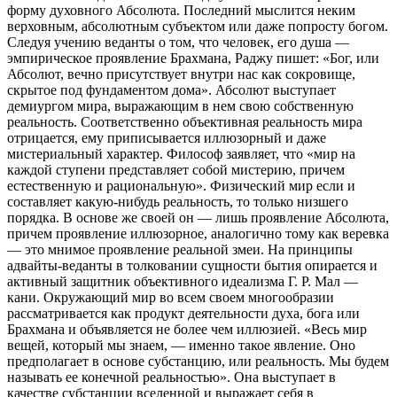
форму духовного Абсолюта. Последний мыслится неким
верховным, абсолютным субъектом или даже попросту богом.
Следуя учению веданты о том, что человек, его душа —
эмпирическое проявление
Брахмана, Раджу пишет: «Бог, или
Абсолют, вечно присутствует внутри нас как сокровище,
скрытое под фундаментом дома». Абсолют выступает
демиургом мира, выражающим в нем свою собственную
реальность. Соответственно объективная реальность мира
отрицается, ему приписывается иллюзорный и даже
мистериальный характер. Философ заявляет, что «мир на
каждой ступени представляет собой мистерию, причем
естественную и рациональную». Физический мир если и
составляет какую-нибудь реальность, то только низшего
порядка. В основе же своей он — лишь проявление Абсолюта,
причем проявление иллюзорное, аналогично тому как веревка
— это мнимое проявление реальной змеи. На принципы
адвайты-веданты в толковании сущности бытия опирается и
активный защитник объективного идеализма Г. Р. Мал —
кани. Окружающий мир во всем своем многообразии
рассматривается как продукт деятельности духа, бога или
Брахмана и объявляется не более чем иллюзией. «Весь мир
вещей, который мы знаем, — именно такое явление. Оно
предполагает в основе субстанцию, или реальность. Мы будем
называть ее конечной реальностью». Она выступает в
качестве субстанции вселенной и выражает себя в