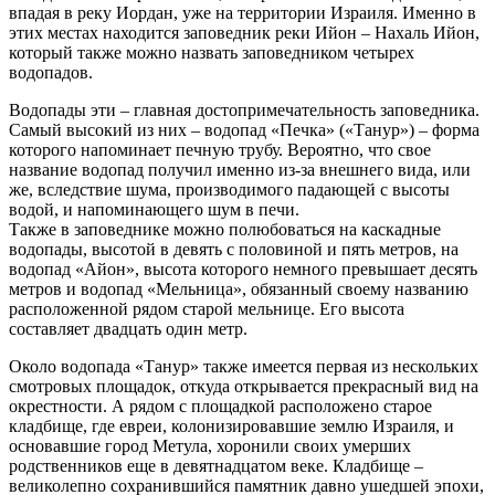
впадая в реку Иордан, уже на территории Израиля. Именно в
этих местах находится заповедник реки Ийон – Нахаль Ийон,
который также можно назвать заповедником четырех
водопадов.
Водопады эти – главная достопримечательность заповедника.
Самый высокий из них – водопад «Печка» («Танур») – форма
которого напоминает печную трубу. Вероятно, что свое
название водопад получил именно из-за внешнего вида, или
же, вследствие шума, производимого падающей с высоты
водой, и напоминающего шум в печи.
Также в заповеднике можно полюбоваться на каскадные
водопады, высотой в девять с половиной и пять метров, на
водопад «Айон», высота которого немного превышает десять
метров и водопад «Мельница», обязанный своему названию
расположенной рядом старой мельнице. Его высота
составляет двадцать один метр.
Около водопада «Танур» также имеется первая из нескольких
смотровых площадок, откуда открывается прекрасный вид на
окрестности. А рядом с площадкой расположено старое
кладбище, где евреи, колонизировавшие землю Израиля, и
основавшие город Метула, хоронили своих умерших
родственников еще в девятнадцатом веке. Кладбище –
великолепно сохранившийся памятник давно ушедшей эпохи,