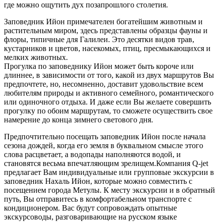
где можно ощутить дух позапрошлого столетия.
Заповедник Ийон примечателен богатейшим животным и
растительным миром, здесь представлены образцы фауны и
флоры, типичные для Галилеи. Это десятки видов трав,
кустарников и цветов, насекомых, птиц, пресмыкающихся и
мелких животных.
Прогулка по заповеднику Ийон может быть короче или
длиннее, в зависимости от того, какой из двух маршрутов Вы
предпочтете, но, несомненно, доставит удовольствие всем
любителям природы и активного семейного, романтического
или одиночного отдыха. И даже если Вы желаете совершить
прогулку по обоим маршрутам, то сможете осуществить свое
намерение до конца зимнего светового дня.
Предпочтительно посещать заповедник Ийон после начала
сезона дождей, когда его земля в буквальном смысле этого
слова расцветает, а водопады наполняются водой, и
становятся весьма впечатляющим зрелищем.Компания Q-jet
предлагает Вам индивидуальные или групповые экскурсии в
заповедник Нахаль Ийон, которые можно совместить с
посещением города Метулы. К месту экскурсии и в обратный
путь, Вы отправитесь в комфортабельном транспорте с
кондиционером. Вас будут сопровождать опытные
экскурсоводы, разговаривающие на русском языке