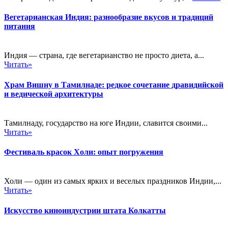
Вегетарианская Индия: разнообразие вкусов и традиций
питания
Индия — страна, где вегетарианство не просто диета, а...
Читать»
Храм Вишну в Тамилнаде: редкое сочетание дравидийской
и ведической архитектуры
Тамилнаду, государство на юге Индии, славится своими...
Читать»
Фестиваль красок Холи: опыт погружения
Холи — один из самых ярких и веселых праздников Индии,...
Читать»
Искусство киноиндустрии штата Колкатты