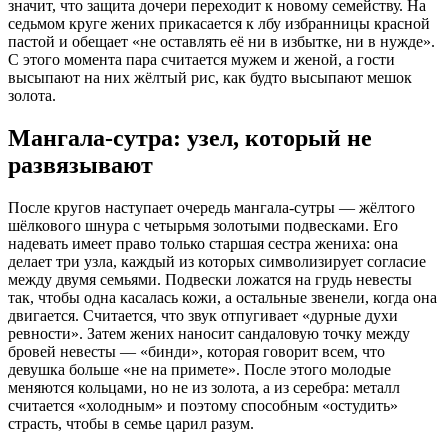
значит, что защита дочери переходит к новому семейству. На
седьмом круге жених прикасается к лбу избранницы красной
пастой и обещает «не оставлять её ни в избытке, ни в нужде».
С этого момента пара считается мужем и женой, а гости
высыпают на них жёлтый рис, как будто высыпают мешок
золота.
Мангала-сутра: узел, который не
развязывают
После кругов наступает очередь мангала-сутры — жёлтого
шёлкового шнура с четырьмя золотыми подвесками. Его
надевать имеет право только старшая сестра жениха: она
делает три узла, каждый из которых символизирует согласие
между двумя семьями. Подвески ложатся на грудь невесты
так, чтобы одна касалась кожи, а остальные звенели, когда она
двигается. Считается, что звук отпугивает «дурные духи
ревности». Затем жених наносит сандаловую точку между
бровей невесты — «бинди», которая говорит всем, что
девушка больше «не на примете». После этого молодые
меняются кольцами, но не из золота, а из серебра: металл
считается «холодным» и поэтому способным «остудить»
страсть, чтобы в семье царил разум.