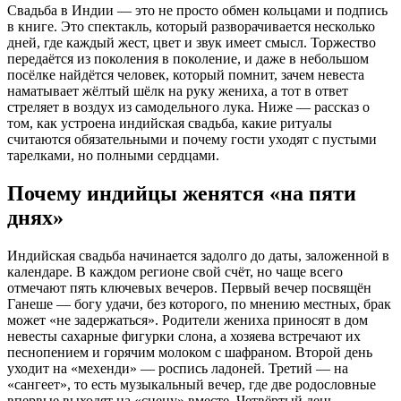
Свадьба в Индии — это не просто обмен кольцами и подпись
в книге. Это спектакль, который разворачивается несколько
дней, где каждый жест, цвет и звук имеет смысл. Торжество
передаётся из поколения в поколение, и даже в небольшом
посёлке найдётся человек, который помнит, зачем невеста
наматывает жёлтый шёлк на руку жениха, а тот в ответ
стреляет в воздух из самодельного лука. Ниже — рассказ о
том, как устроена индийская свадьба, какие ритуалы
считаются обязательными и почему гости уходят с пустыми
тарелками, но полными сердцами.
Почему индийцы женятся «на пяти
днях»
Индийская свадьба начинается задолго до даты, заложенной в
календаре. В каждом регионе свой счёт, но чаще всего
отмечают пять ключевых вечеров. Первый вечер посвящён
Ганеше — богу удачи, без которого, по мнению местных, брак
может «не задержаться». Родители жениха приносят в дом
невесты сахарные фигурки слона, а хозяева встречают их
песнопением и горячим молоком с шафраном. Второй день
уходит на «мехенди» — роспись ладоней. Третий — на
«сангеет», то есть музыкальный вечер, где две родословные
впервые выходят на «сцену» вместе. Четвёртый день —