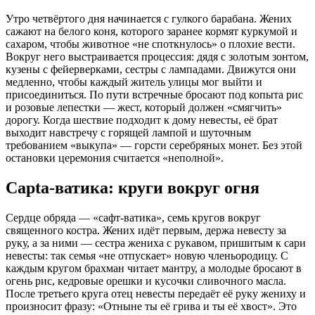
Утро четвёртого дня начинается с гулкого барабана. Жених
сажают на белого коня, которого заранее кормят куркумой и
сахаром, чтобы животное «не споткнулось» о плохие вести.
Вокруг него выстраивается процессия: дядя с золотым зонтом,
кузены с фейерверками, сестры с лампадами. Движутся они
медленно, чтобы каждый житель улицы мог выйти и
присоединиться. По пути встречные бросают под копыта рис
и розовые лепестки — жест, который должен «смягчить»
дорогу. Когда шествие подходит к дому невесты, её брат
выходит навстречу с горящей лампой и шуточным
требованием «выкупа» — горсти серебряных монет. Без этой
остановки церемония считается «неполной».
Сapta-ватика: круги вокруг огня
Сердце обряда — «сафт-ватика», семь кругов вокруг
священного костра. Жених идёт первым, держа невесту за
руку, а за ними — сестра жениха с рукавом, пришитым к сари
невесты: так семья «не отпускает» новую членьородицу. С
каждым кругом брахман читает мантру, а молодые бросают в
огень рис, кедровые орешки и кусочки сливочного масла.
После третьего круга отец невесты передаёт её руку жениху и
произносит фразу: «Отныне ты её грива и ты её хвост». Это