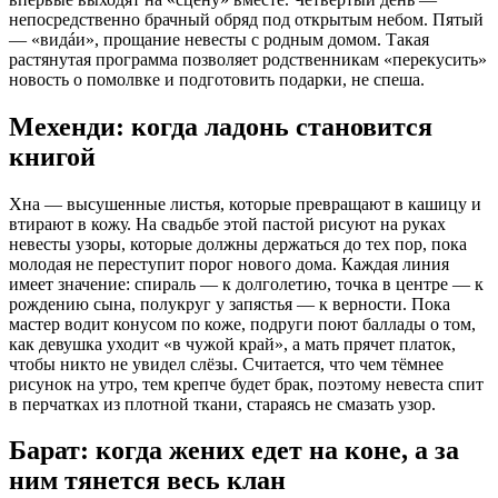
непосредственно брачный обряд под открытым небом. Пятый
— «видáи», прощание невесты с родным домом. Такая
растянутая программа позволяет родственникам «перекусить»
новость о помолвке и подготовить подарки, не спеша.
Мехенди: когда ладонь становится
книгой
Хна — высушенные листья, которые превращают в кашицу и
втирают в кожу. На свадьбе этой пастой рисуют на руках
невесты узоры, которые должны держаться до тех пор, пока
молодая не переступит порог нового дома. Каждая линия
имеет значение: спираль — к долголетию, точка в центре — к
рождению сына, полукруг у запястья — к верности. Пока
мастер водит конусом по коже, подруги поют баллады о том,
как девушка уходит «в чужой край», а мать прячет платок,
чтобы никто не увидел слёзы. Считается, что чем тёмнее
рисунок на утро, тем крепче будет брак, поэтому невеста спит
в перчатках из плотной ткани, стараясь не смазать узор.
Барат: когда жених едет на коне, а за
ним тянется весь клан