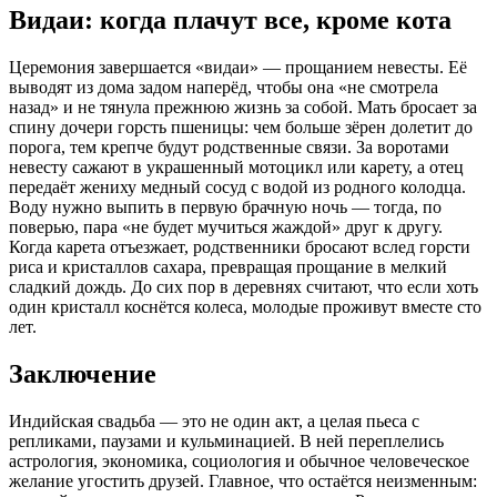
Видаи: когда плачут все, кроме кота
Церемония завершается «видаи» — прощанием невесты. Её
выводят из дома задом наперёд, чтобы она «не смотрела
назад» и не тянула прежнюю жизнь за собой. Мать бросает за
спину дочери горсть пшеницы: чем больше зёрен долетит до
порога, тем крепче будут родственные связи. За воротами
невесту сажают в украшенный мотоцикл или карету, а отец
передаёт жениху медный сосуд с водой из родного колодца.
Воду нужно выпить в первую брачную ночь — тогда, по
поверью, пара «не будет мучиться жаждой» друг к другу.
Когда карета отъезжает, родственники бросают вслед горсти
риса и кристаллов сахара, превращая прощание в мелкий
сладкий дождь. До сих пор в деревнях считают, что если хоть
один кристалл коснётся колеса, молодые проживут вместе сто
лет.
Заключение
Индийская свадьба — это не один акт, а целая пьеса с
репликами, паузами и кульминацией. В ней переплелись
астрология, экономика, социология и обычное человеческое
желание угостить друзей. Главное, что остаётся неизменным: