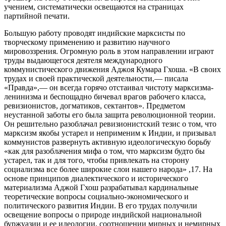
учением, систематически освещаются на страницах
партийной печати.
Большую работу проводят индийские марксисты по
творческому применению и развитию научного
мировоззрения. Огромную роль в этом направлении играют
труды выдающегося деятеля международного
коммунистического движения Аджоя Кумара Гхоша. «В своих
трудах и своей практической деятельности,— писала
«Правда»,— он всегда горячо отстаивал чистоту марксизма-
ленинизма и беспощадно бичевал врагов рабочего класса,
ревизионистов, догматиков, сектантов». Предметом
неустанной заботы его была защита революционной теории.
Он решительно разоблачал ревизионистский тезис о том, что
марксизм якобы устарел и неприменим к Индии, и призывал
коммунистов развернуть активную идеологическую борьбу
«как для разоблачения мифа о том, что марксизм будто бы
устарел, так и для того, чтобы привлекать на сторону
социализма все более широкие слои нашего народа» ,17. На
основе принципов диалектического и исторического
материализма Аджой Гхош разрабатывал кардинальные
теоретические вопросы социально-экономического и
политического развития Индии. В его трудах получили
освещение вопросы о природе индийской национальной
буржуазии и ее идеологии, соотношении мирных и немирных