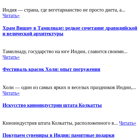
Индия — страна, где вегетарианство не просто диета, а...
Читать»
Храм Вишну в Тамилнаде: редкое сочетание дравидийской
и ведической архитектуры
Тамилнаду, государство на юге Индии, славится своими...
Читать»
Фестиваль красок Холи: опыт погружения
Холи — один из самых ярких и веселых праздников Индии,...
Читать»
Искусство киноиндустрии штата Колкатты
Киноиндустрия штата Колкатты, расположенного в...
Читать»
Покупаем сувениры в Индии: памятные подарки