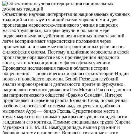
Объективно-научная интерпретация национальных духовных
традиций используется индийскими марксистами и для
пропаганды марксистско-ленинского учения в широких
массах трудящихся, которые будучи в большой мере
подверженными воздействию религиозных представлений,
легче воспринимают марксистские
положения через
привычные или знакомые идеи традиционных религиозно-
философских систем. Поэтому индийские марксисты в своей
пропаганде обращаются как к произведениям народного
эпоса, так и к традиционным философским учениям
Проводятся исследования также в области истории
общественно — политических и философских теорий Индии
нового и новейшего времени. Беной Гхозе дал глубокий
анализ мировоззрения и деятельности предтечи буржуазно-
националистического движения Рам Мохана Рая н созданного
им патриотического общества «Брахмо Самадж». Интерес
представляет и серьезная работа Бховани Сена, посвященная
разбору философской системы выдающегося индийского
мыслителя Ауро — биндо Гхоша. Существенное место в
трудах марксистов занимает раскрытие сущности идеологии
гандизма и его критика. Помимо специальных трудов Хирена
Мукерджи и Е. М. Ш. Намбудирипада, вышел ряд книг и
брошюр на тему о гандизме. Вопросы, связанные с этим