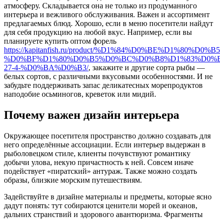
атмосферу. Складывается она не только из продуманного
интерьера и вежливого обслуживания. Важен и ассортимент
предлагаемых блюд. Хорошо, если в меню посетители найдут
для себя продукцию на любой вкус. Например, если вы
планируете купить оптом форель
https://kapitanfish.ru/product/%D1%84%D0%BE%D1%80%D
%D0%BF%D1%80%D0%B5%D0%BC%D0%B8%D1%83%D0%B
27-4-%D0%BA%D0%B3/
, закажите и другие сорта рыбы —
белых сортов, с различными вкусовыми особенностями. И не
забудьте поддерживать запас деликатесных морепродуктов
наподобие осьминогов, креветок или мидий.
Почему важен дизайн интерьера
Окружающее посетителя пространство должно создавать для
него определённые ассоциации. Если интерьер выдержан в
рыболовецком стиле, клиенты почувствуют романтику
добычи улова, некую причастность к ней. Совсем иначе
подействует «пиратский» антураж. Также можно создать
образы, близкие морским путешествиям.
Задействуйте в дизайне материалы и предметы, которые ясно
дадут понять: тут собираются ценители морей и океанов,
дальних странствий и здорового авантюризма. Фрагменты