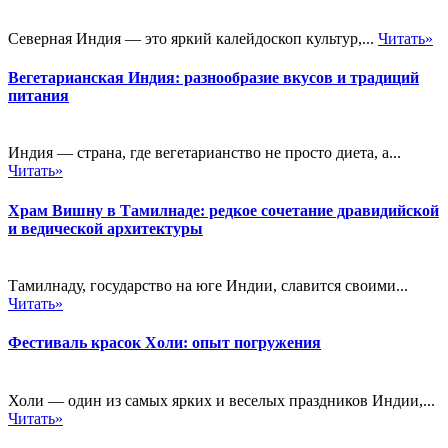
Северная Индия — это яркий калейдоскоп культур,...
Читать»
Вегетарианская Индия: разнообразие вкусов и традиций
питания
Индия — страна, где вегетарианство не просто диета, а...
Читать»
Храм Вишну в Тамилнаде: редкое сочетание дравидийской
и ведической архитектуры
Тамилнаду, государство на юге Индии, славится своими...
Читать»
Фестиваль красок Холи: опыт погружения
Холи — один из самых ярких и веселых праздников Индии,...
Читать»