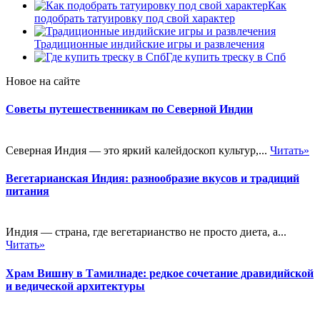
Как
подобрать татуировку под свой характер
Традиционные индийские игры и развлечения
Где купить треску в Спб
Новое на сайте
Советы путешественникам по Северной Индии
Северная Индия — это яркий калейдоскоп культур,...
Читать»
Вегетарианская Индия: разнообразие вкусов и традиций
питания
Индия — страна, где вегетарианство не просто диета, а...
Читать»
Храм Вишну в Тамилнаде: редкое сочетание дравидийской
и ведической архитектуры