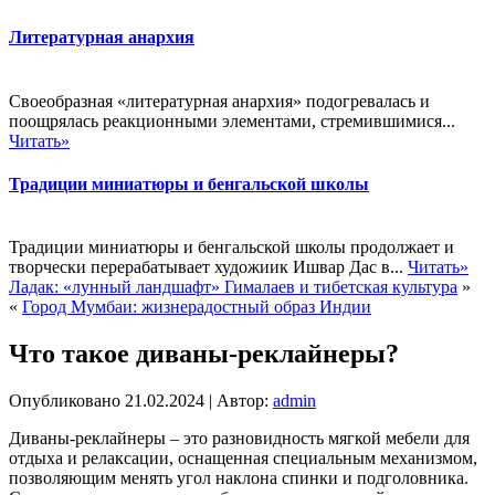
Литературная анархия
Своеобразная «литературная анархия» подогревалась и
поощрялась реакционными элементами, стремившимися...
Читать»
Традиции миниатюры и бенгальской школы
Традиции миниатюры и бенгальской школы продолжает и
творчески перерабатывает художиик Ишвар Дас в...
Читать»
Ладак: «лунный ландшафт» Гималаев и тибетская культура
»
«
Город Мумбаи: жизнерадостный образ Индии
Что такое диваны-реклайнеры?
Опубликовано
21.02.2024
|
Автор:
admin
Диваны-реклайнеры – это разновидность мягкой мебели для
отдыха и релаксации, оснащенная специальным механизмом,
позволяющим менять угол наклона спинки и подголовника.