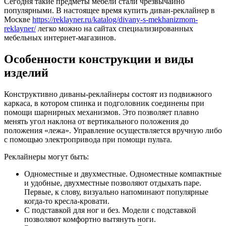
Сегодня такие предметы мебели стали чрезвычайно
популярными. В настоящее время купить диван-реклайнер в
Москве
https://reklayner.ru/katalog/divany-s-mekhanizmom-
reklayner/
легко можно на сайтах специализированных
мебельных интернет-магазинов.
Особенности конструкции и виды
изделий
Конструктивно диваны-реклайнеры состоят из подвижного
каркаса, в котором спинка и подголовник соединены при
помощи шарнирных механизмов. Это позволяет плавно
менять угол наклона от вертикального положения до
положения «лежа». Управление осуществляется вручную либо
с помощью электропривода при помощи пульта.
Реклайнеры могут быть:
Одноместные и двухместные. Одноместные компактные
и удобные, двухместные позволяют отдыхать паре.
Первые, к слову, визуально напоминают популярные
когда-то кресла-кровати.
С подставкой для ног и без. Модели с подставкой
позволяют комфортно вытянуть ноги.